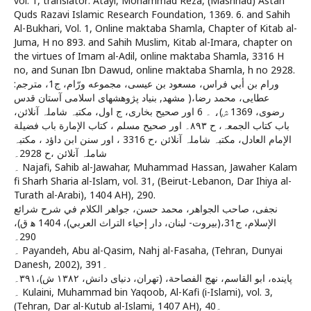
vol. 1, translator: Atayi, Mohammad Reza, (Mashhad) Astan
Quds Razavi Islamic Research Foundation, 1369. 6. and Sahih
Al-Bukhari, Vol. 1, Online maktaba Shamla, Chapter of Kitab al-
Juma, H no 893. and Sahih Muslim, Kitab al-Imara, chapter on
the virtues of Imam al-Adil, online maktaba Shamla, 3316 H
no, and Sunan Ibn Dawud, online maktaba Shamla, h no 2928.
ورام بن أبي فراس، مسعود بن عيسى‏، مجموعه ورّام، ج‏1، مترجم:
عطايى، محمد رضا،( مشهد, بنياد پژوهشهاى اسلامى آستان قدس
رضوى‏، 1369 ش‏)، ۔ 6 اور صحیح بخاری، ج اول، مکتبہ شاملہ آنلائن،
باب کتاب الجمعہ، ح ۸۹۳۔ اور صحیح مسلم ، كتاب الإمارة باب فضيلة
الإمام العادل، مکتبہ شاملہ آنلائن ،ح 3316 ، اور سنن ابن داؤد ، مکتبہ
شاملہ آنلائن ،ح 2928۔
۔ Najafi, Sahib al-Jawahar, Muhammad Hassan, Jawaher Kalam
fi Sharh Sharia al-Islam, vol. 31, (Beirut-Lebanon, Dar Ihiya al-
Turath al-Arabi), 1404 AH), 290.
نجفى، صاحب الجواهر، محمد حسن‌، جواهر الكلام في شرح شرائع
الإسلام‌، ج‌31،(بيروت- لبنان‌، دار إحياء التراث العربي‌)، 1404 ه‍ ق‌)،
290۔
۔ Payandeh, Abu al-Qasim, Nahj al-Fasaha, (Tehran, Dunyai
Danesh, 2002), 391۔
پاينده، ابو القاسم‏، نهج الفصاحة، (تهران، دنياى دانش‏، ۱۳۸۲ ش)،۳۹۱۔
۔ Kulaini, Muhammad bin Yaqoob, Al-Kafi (i-Islami), vol. 3,
(Tehran, Dar al-Kutub al-Islami, 1407 AH), 40۔