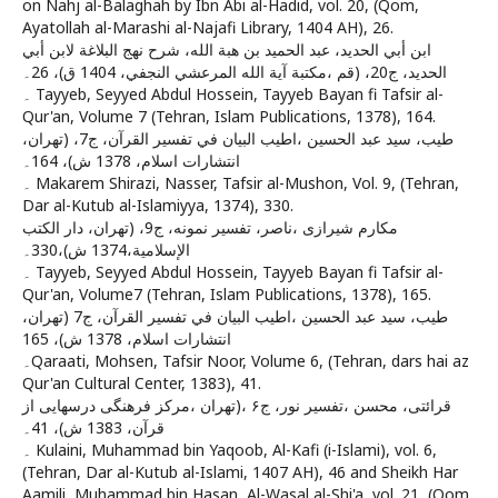
on Nahj al-Balaghah by Ibn Abi al-Hadid, vol. 20, (Qom,
Ayatollah al-Marashi al-Najafi Library, 1404 AH), 26.
ابن أبي الحديد، عبد الحميد بن هبة الله‏، شرح نهج البلاغة لابن أبي
الحديد، ج‏20، (قم ،مكتبة آية الله المرعشي النجفي‏‏، 1404 ق‏)، 26۔
۔ Tayyeb, Seyyed Abdul Hossein, Tayyeb Bayan fi Tafsir al-
Qur'an, Volume 7 (Tehran, Islam Publications, 1378), 164.
طيب، سيد عبد الحسين ،اطيب البيان في تفسير القرآن، ج7، (تهران،
انتشارات اسلام، 1378 ش)، 164۔
۔ Makarem Shirazi, Nasser, Tafsir al-Mushon, Vol. 9, (Tehran,
Dar al-Kutub al-Islamiyya, 1374), 330.
مكارم شيرازى ،ناصر، تفسير نمونه، ج‏9، (تهران، دار الكتب
الإسلامية،1374 ش)،330۔
۔ Tayyeb, Seyyed Abdul Hossein, Tayyeb Bayan fi Tafsir al-
Qur'an, Volume7 (Tehran, Islam Publications, 1378), 165.
طيب، سيد عبد الحسين ،اطيب البيان في تفسير القرآن، ج7 (تهران،
انتشارات اسلام، 1378 ش)، 165
۔Qaraati, Mohsen, Tafsir Noor, Volume 6, (Tehran, dars hai az
Qur'an Cultural Center, 1383), 41.
قرائتى، محسن ،تفسير نور، ج۶ ،(تهران ،مركز فرهنگى درسهايى از
قرآن، 1383 ش)، 41۔
۔ Kulaini, Muhammad bin Yaqoob, Al-Kafi (i-Islami), vol. 6,
(Tehran, Dar al-Kutub al-Islami, 1407 AH), 46 and Sheikh Har
Aamili, Muhammad bin Hasan, Al-Wasal al-Shi'a, vol. 21, (Qom,