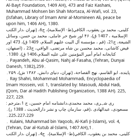
Al-Bayt Foundation, 1409 AH), 473 and Faiz Kashani,
Muhammad Mohsen bin Shah Mortaza, Al-Wafi, vol. 23,
(Isfahan, Library of Imam Amir al-Momineen Ali, peace be
upon him, 1406 AH), 1380.
كلينى، محمد بن يعقوب‏، الكافي(ط- الإسلامية)، ج‏6، (تهران ،دار الكتب
الإسلامية ، 1407 ق‏)، ۴۶ اور شيخ حر عاملى، محمد بن حسن‏، وسائل
الشيعة، ج‏21، (قم‏ ، مؤسسة آل البيت عليهم السلام‏، 1409 ق‏)، 473 اور
فيض كاشانى، محمد محسن بن شاه مرتضى‏، الوافي‏، ج‏23 ، (اصفهان‏،
كتابخانه امام أمير المؤمنين على عليه السلام‏،1406 ق‏)، 1380۔
۔ Payandeh, Abu al-Qasim, Nahj al-Fasaha, (Tehran, Dunyai
Danesh, 1382),۔259
پاينده، ابو القاسم‏، نهج الفصاحة، (تهران، دنياى دانش‏، ۱۳۸۲ ش)، ۲۵۹۔
۔ Ray Shahri, Mohammad Mohammadi, Encyclopaedia of
Imam Hossein, vol. 1, translated by: Masoudi, Abdul Hadi,
(Qom, Dar al-Hadith Publishing Organization, 1388 AH). 225,
227, 229.
ری شہری، محمد محمدی،دانشنامه امام حسین، ج 1،مترجم :
مسعودی، عبدالهادی ،(قم، سازمان چاپ و نشر دارالحدیث ، 1388 ق)۔
225،227،229۔
۔ Kulaini, Muhammad bin Yaqoob, Al-Kafi (i-Islami), vol. 4,
(Tehran, Dar al-Kutub al-Islami, 1407 AH),1۔
كلينى، محمد بن يعقوب‏، الكافي(ط- الإسلامية)، ‏ ج‏4، (تهران ،دار الكتب