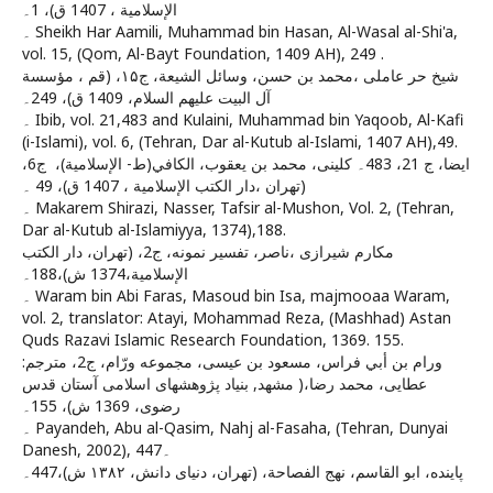
الإسلامية ، 1407 ق‏)، 1۔
۔ Sheikh Har Aamili, Muhammad bin Hasan, Al-Wasal al-Shi'a,
vol. 15, (Qom, Al-Bayt Foundation, 1409 AH), 249 .
شيخ حر عاملى ،محمد بن حسن‏، وسائل الشيعة، ج‏۱۵، (قم‏ ، مؤسسة
آل البيت عليهم السلام‏، 1409 ق‏)، 249۔
۔ Ibib, vol. 21,483 and Kulaini, Muhammad bin Yaqoob, Al-Kafi
(i-Islami), vol. 6, (Tehran, Dar al-Kutub al-Islami, 1407 AH),49.
ایضا، ج 21، 483۔ كلينى، محمد بن يعقوب‏، الكافي(ط- الإسلامية)، ‏ ج‏6،
(تهران ،دار الكتب الإسلامية ، 1407 ق‏)، 49 ۔
۔ Makarem Shirazi, Nasser, Tafsir al-Mushon, Vol. 2, (Tehran,
Dar al-Kutub al-Islamiyya, 1374),188.
مكارم شيرازى ،ناصر، تفسير نمونه، ج‏2، (تهران، دار الكتب
الإسلامية،1374 ش)،188۔
۔ Waram bin Abi Faras, Masoud bin Isa, majmooaa Waram,
vol. 2, translator: Atayi, Mohammad Reza, (Mashhad) Astan
Quds Razavi Islamic Research Foundation, 1369. 155.
ورام بن أبي فراس، مسعود بن عيسى‏، مجموعه ورّام، ج2، مترجم:
عطايى، محمد رضا،( مشهد, بنياد پژوهشهاى اسلامى آستان قدس
رضوى‏، 1369 ش‏)، 155۔
۔ Payandeh, Abu al-Qasim, Nahj al-Fasaha, (Tehran, Dunyai
Danesh, 2002), 447۔
پاينده، ابو القاسم‏، نهج الفصاحة، (تهران، دنياى دانش‏، ۱۳۸۲ ش)،447۔