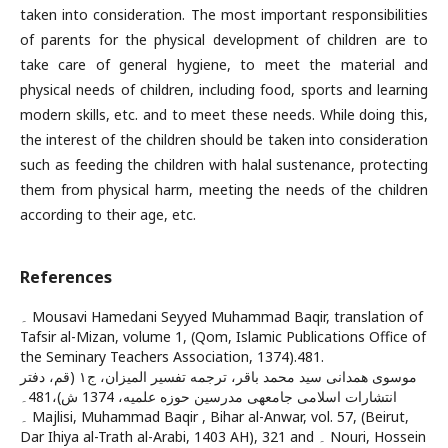
taken into consideration. The most important responsibilities
of parents for the physical development of children are to
take care of general hygiene, to meet the material and
physical needs of children, including food, sports and learning
modern skills, etc. and to meet these needs. While doing this,
the interest of the children should be taken into consideration
such as feeding the children with halal sustenance, protecting
them from physical harm, meeting the needs of the children
according to their age, etc.
References
۔ Mousavi Hamedani Seyyed Muhammad Baqir, translation of
Tafsir al-Mizan, volume 1, (Qom, Islamic Publications Office of
the Seminary Teachers Association, 1374).481.
موسوى همدانى سيد محمد باقر، ترجمه تفسير الميزان، ج۱ (قم، دفتر
انتشارات اسلامى جامعه‏ى مدرسين حوزه علميه، 1374 ش)،481۔
۔ Majlisi, Muhammad Baqir , Bihar al-Anwar, vol. 57, (Beirut,
Dar Ihiya al-Trath al-Arabi, 1403 AH), 321 and ۔ Nouri, Hossein