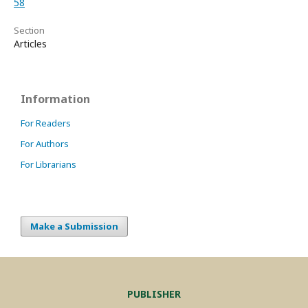
58
Section
Articles
Information
For Readers
For Authors
For Librarians
Make a Submission
PUBLISHER