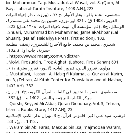
bin Mohammad Taqi, Mustadrak al-Wasail, vol. 8, (Qom, Al-
Bayt Lahia al-Tarath Institute, 1408 A.H.),223.
مجلسى، محمد باقر ‏، بحار الأنوار ،ج 57 ، (بيروت ، دار إحياء التراث
العربي‏، 1403 ق) ، 321 اور نورى، حسين بن محمد تقى‏،مستدرک
الوسائل، ج‏8، (قم، مؤسسه آل البیت لاحیاء التراث، ۱۴۰۸ هـ.ق)،223۔
۔Shuairi, Muhammad bin Muhammad, Jame al-Akhbar (Lal
Shuairi), (Najaf, Haidariyya Press, first edition), 102.
شعيري، محمد بن محمد، جامع الأخبار( للشعيري)، (نجف، مطبعة
حيدرية، چاپ اول )،‏ 102۔
۔ https://www.almaany.com/ur/dict/ar-
۔Molvi, Firozuddin, Firoz Alghat, (Lahore, Firoz Sanan) 691.
مولوی، فیروز الدین، فیروز الغات، (لاہور، فیروز سنن)، ۶۹۱۔
۔ Mustafawi, Hassan, Al-Habiq fi Kalamat al-Qur'an al-Karim,
vol.3, (Tehran, Al-Kitab Center for Translation and Al-Nashar,
1402 AH), 332.
مصطفوى، حسن‌، التحقيق في كلمات القرآن الكريم‌، ج۳، (تہران،
مركز الكتاب للترجمة و النشر‌، 1402 ه ۔ ق)،332۔
۔ Qorshi, Seyyed Ali Akbar, Quran Dictionary, Vol. 3, Tehran,
Islamic Books Store, 1412 AH), 23.
قرشى، سيد على اكبر‌، قاموس قرآن‌، ج 3، تهران ،دار الكتب الإسلامية‌
، 1412 ہ۔ق)، 23۔
۔ Waram bin Abi Faras, Masoud bin Isa, majmooaa Waram,